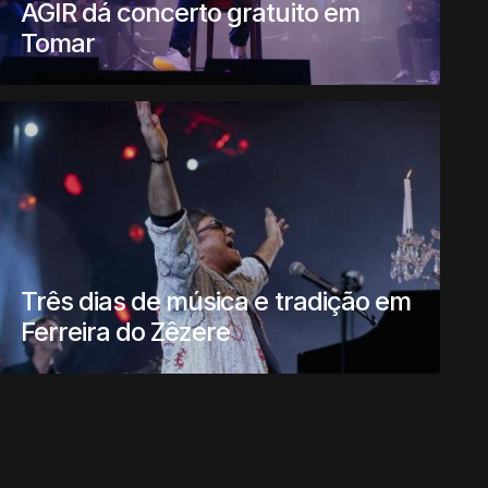
AGIR dá concerto gratuito em
Tomar
Três dias de música e tradição em
Ferreira do Zêzere