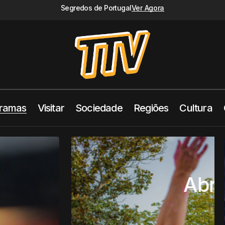
Segredos de Portugal
Ver Agora
ramas
Visitar
Sociedade
Regiões
Cultura
dedica dia à
entude