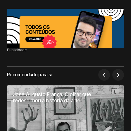
Publicidade
Recomendado para si
José‑Augusto França. O olhar que
redesenhou a história da arte