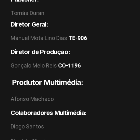
Tomás Duran
Diretor Geral:
Manuel Mota Lino Dias
TE-906
Diretor de Produção:
Gonçalo Melo Reis
CO-1196
Produtor Multimédia:
Afonso Machado
Colaboradores Multimédia:
Diogo Santos