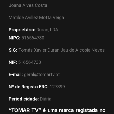
Joana Alves Costa
Matilde Avillez Motta Veiga
Proprietário:
Duran, LDA
NIPC:
516564730
S.G:
Tomás Xavier Duran Jau de Alcobia Neves
NIF:
516564730
E-mail:
geral@tomartv.pt
Nº de Registo ERC:
127399
Periodicidade:
Diária
“TOMAR TV” é uma marca registada no