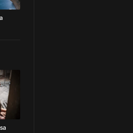
a
ssa