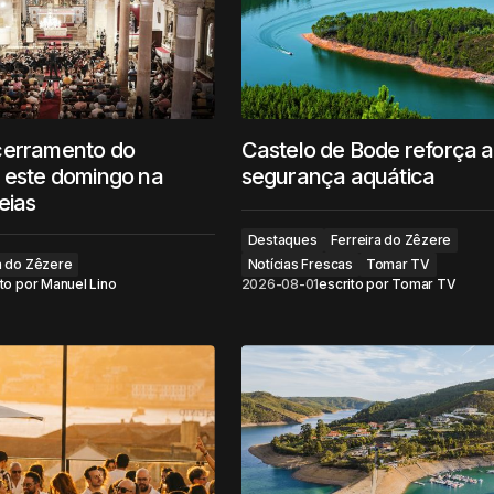
cerramento do
Castelo de Bode reforça a
 este domingo na
segurança aquática
eias
Destaques
Ferreira do Zêzere
a do Zêzere
Notícias Frescas
Tomar TV
to por
Manuel Lino
2026-08-01
escrito por
Tomar TV