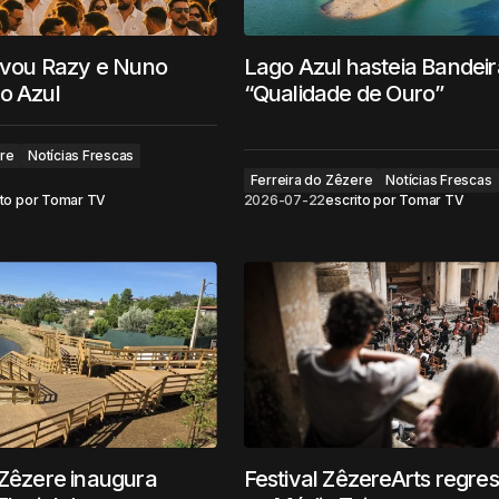
levou Razy e Nuno
Lago Azul hasteia Bandeir
o Azul
“Qualidade de Ouro”
ere
Notícias Frescas
Ferreira do Zêzere
Notícias Frescas
to por
Tomar TV
2026-07-22
escrito por
Tomar TV
 Zêzere inaugura
Festival ZêzereArts regre