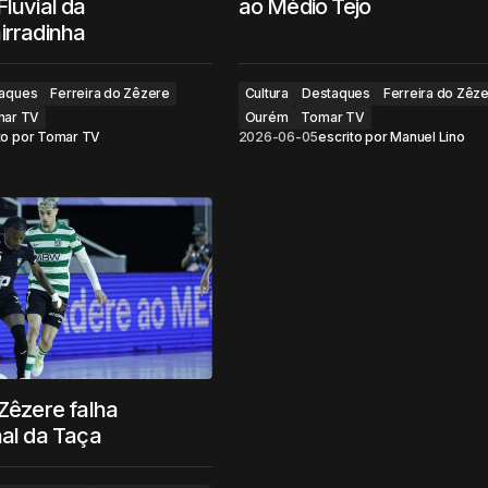
Fluvial da
ao Médio Tejo
irradinha
aques
Ferreira do Zêzere
Cultura
Destaques
Ferreira do Zêz
ar TV
Ourém
Tomar TV
to por
Tomar TV
2026-06-05
escrito por
Manuel Lino
 Zêzere falha
nal da Taça