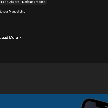
eira do Zêzere
Notícias Frescas
to por
Manuel Lino
Load More
Load More