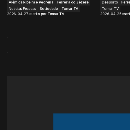
Além da Ribeira e Pedreira
Ferreira do Zêzere
Desporto
Ferr
Notícias Frescas
Sociedade
Tomar TV
Tomar TV
2026-04-27
escrito por
Tomar TV
2026-04-25
escri