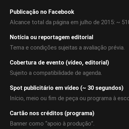
Publicação no Facebook
Alcance total da página em julho de 2015: ~ 51
Notícia ou reportagem editorial
Tema e condições sujeitas a avaliação prévia.
Cobertura de evento (vídeo, editorial)
Sujeito a compatibilidade de agenda.
Spot publicitário em vídeo (~ 30 segundos)
Início, meio ou fim de peça ou programa à esco
Cartão nos créditos (programa)
Banner como “apoio à produção”.