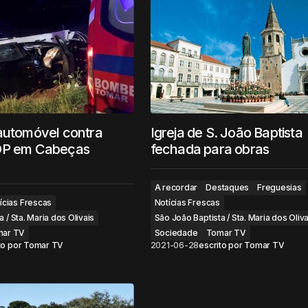
automóvel contra
Igreja de S. João Baptista
DP em Cabeças
fechada para obras
A recordar
Destaques
Freguesias
ícias Frescas
Notícias Frescas
 / Sta. Maria dos Olivais
São João Baptista / Sta. Maria dos Oliva
ar TV
Sociedade
Tomar TV
to por
Tomar TV
2021-06-28
escrito por
Tomar TV