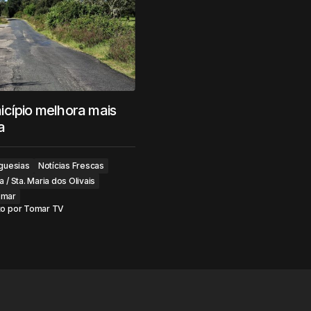
cípio melhora mais
a
guesias
Notícias Frescas
 / Sta. Maria dos Olivais
omar
to por
Tomar TV