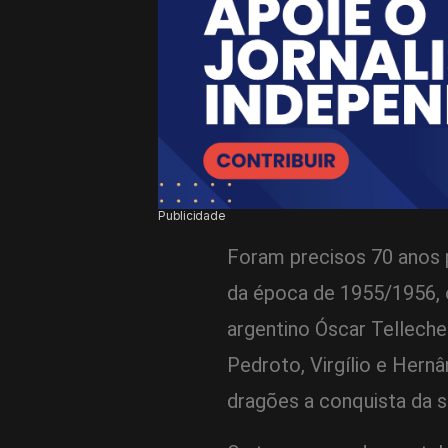
Publicidade
Foram precisos 70 anos 
da época de 1955/1956, o
argentino Óscar Telleche
Pedroto, Virgílio e Hernâ
dragões a conquista da s