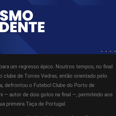
para um regresso épico. Noutros tempos, no final
 clube de Torres Vedras, então orientado pelo
a, defrontou o Futebol Clube do Porto de
ni — autor de dois golos na final —, permitindo aos
ua primeira Taça de Portugal.