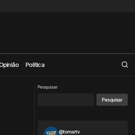
Opinião
Política
e Portugal
Os Tabuleiros voltaram a sair à rua
Pesquisar
Pesquisar
@tomartv