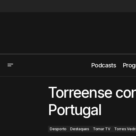
Podcasts
Prog
Selos celebram força e identidade da
Desporto
Torreense con
Praia do Norte
Portugal
Desporto
Destaques
Tomar TV
Torres Vedr