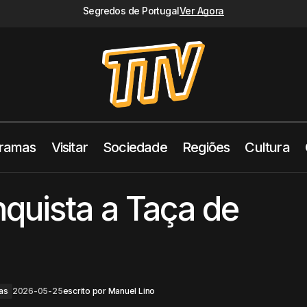
Segredos de Portugal
Ver Agora
ramas
Visitar
Sociedade
Regiões
Cultura
Torreense conquista a Taça d
Destaques
Tomar TV
Torres Vedras
quista a Taça de
as
2026-05-25
escrito por
Manuel Lino