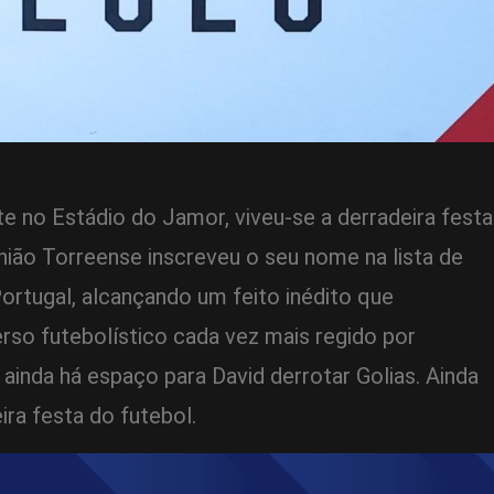
 no Estádio do Jamor, viveu-se a derradeira festa
nião Torreense inscreveu o seu nome na lista de
rtugal, alcançando um feito inédito que
so futebolístico cada vez mais regido por
 ainda há espaço para David derrotar Golias. Ainda
ira festa do futebol.