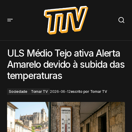
ULS Médio Tejo ativa Alerta Amarelo devido à subida
das temperaturas
ULS Médio Tejo ativa Alerta
Amarelo devido à subida das
temperaturas
Sociedade
Tomar TV
2026-06-12
escrito por
Tomar TV