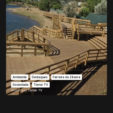
Ambiente
Destaques
Ferreira do Zêzere
Sociedade
Tomar TV
escrito por
Tomar TV