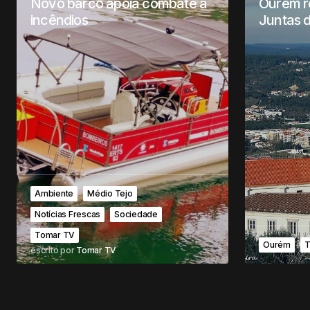
Novo barco apoia combate a
Ourém r
incêndios
Juntas 
Ambiente
Médio Tejo
Notícias Frescas
Sociedade
Tomar TV
Ourém
T
escrito por
Tomar TV