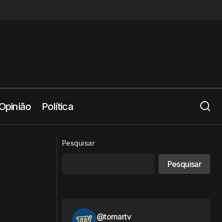
Opinião
Política
oios
Novo barco apoia combate a incêndios
Pesquisar
Pesquisar
@tomartv