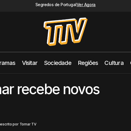
Segredos de Portugal
Ver Agora
ramas
Visitar
Sociedade
Regiões
Cultura
Ramal de Tomar recebe novos comb
taques
Sociedade
Tomar TV
ar recebe novos
8
escrito por
Tomar TV