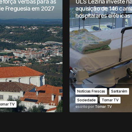
eforça verbas para as
ULS Lezíria investe n
de Freguesia em 2027
aquisição de 146 cam
hospitalares elétricas
Notícias Frescas
Santarém
Sociedade
Tomar TV
omar TV
escrito por
Tomar TV
escrito por
Tomar TV