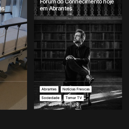
a
Fórum do Conhecimento hoje
as
em Abrantes
Abrantes
Notícias Frescas
Sociedade
Tomar TV
escrito por
Manuel Lino