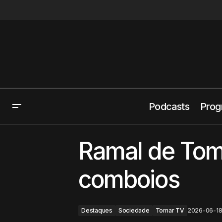
Podcasts
Prog
Abrantes assinalou 110 anos de história
Des
Ramal de Tom
como cidade
comboios
Destaques
Sociedade
Tomar TV
2026-06-1