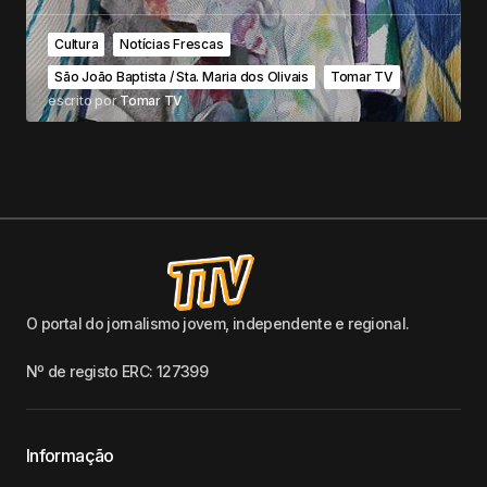
Cultura
Notícias Frescas
São João Baptista / Sta. Maria dos Olivais
Tomar TV
escrito por
Tomar TV
O portal do jornalismo jovem, independente e regional.
Nº de registo ERC: 127399
Informação