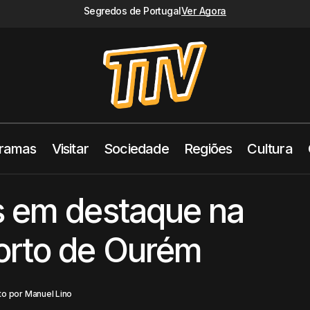
Segredos de Portugal
Ver Agora
ramas
Visitar
Sociedade
Regiões
Cultura
Ricardo Lopes em destaque na Gala do Despor
Ourém
Tomar TV
s em destaque na
orto de Ourém
to por
Manuel Lino