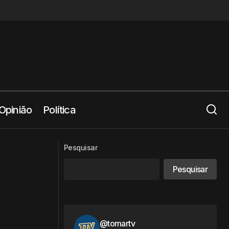
Opinião
Política
Tomar procura interessados para
to de Ourém
Pesquisar
cowork da Linhaceira
Pesquisar
@tomartv