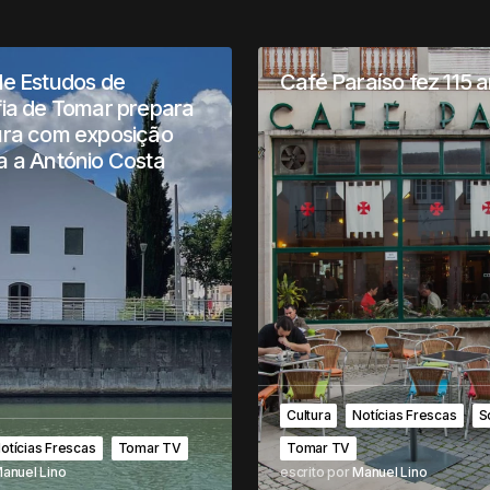
de Estudos de
Café Paraíso fez 115 
fia de Tomar prepara
ura com exposição
a a António Costa
Cultura
Notícias Frescas
S
otícias Frescas
Tomar TV
Tomar TV
anuel Lino
escrito por
Manuel Lino