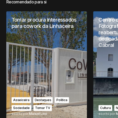
Recomendado para si
Tomar procura interessados
Centro 
para cowork da Linhaceira
Fotogra
reabert
dedicad
Cabral
Asseiceira
Destaques
Política
Sociedade
Tomar TV
Cultura
N
escrito por
Manuel Lino
escrito por
M