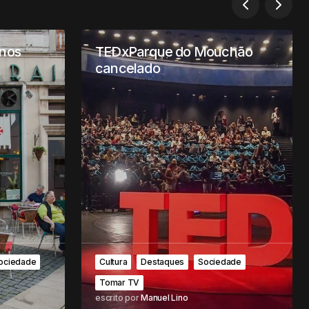
anos
TEDxParque do Mouchão
cancelado
ociedade
Cultura
Destaques
Sociedade
Tomar TV
escrito por
Manuel Lino