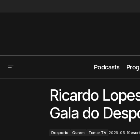
Podcasts
Prog
Praia do interior foi fechada por um
privado, povo luta há 2 anos pelo
Desporto
Ricardo Lope
acesso público
Gala do Desp
Desporto
Ourém
Tomar TV
2026-05-19
escri