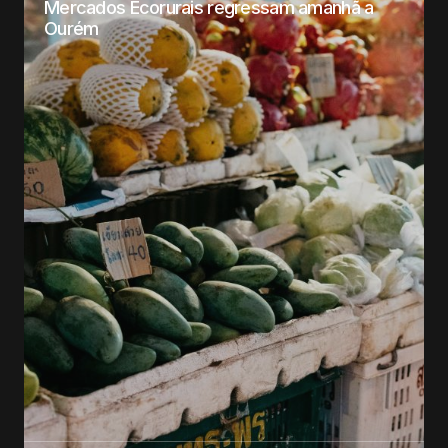
Mercados Ecorurais regressam amanhã a
Ourém