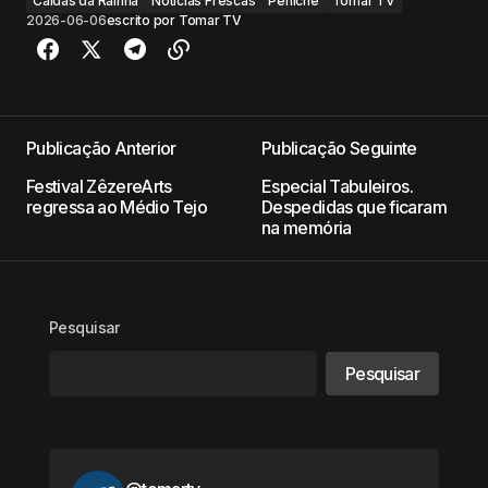
Caldas da Rainha
Notícias Frescas
Peniche
Tomar TV
2026-06-06
escrito por
Tomar TV
Publicação Anterior
Publicação Seguinte
Festival ZêzereArts
Especial Tabuleiros.
regressa ao Médio Tejo
Despedidas que ficaram
na memória
Pesquisar
Pesquisar