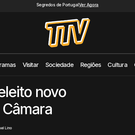
Segredos de Portugal
Ver Agora
ramas
Visitar
Sociedade
Regiões
Cultura
Tiago Carrão eleito novo Presidente da Câmar
Destaques
Política
eleito novo
a Câmara
el Lino