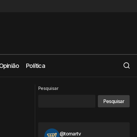
Opinião
Política
a
Vem aí a Feira do Cavalo na Golegã
Pesquisar
Pesquisar
@tomartv