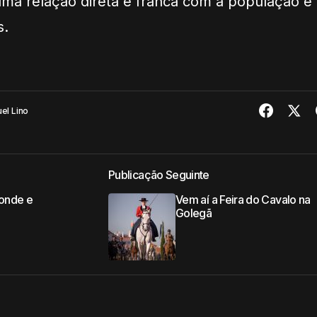
ma relação direta e franca com a população e
s.
el Lino
Publicação Seguinte
 onde e
Vem aí a Feira do Cavalo na
Golegã