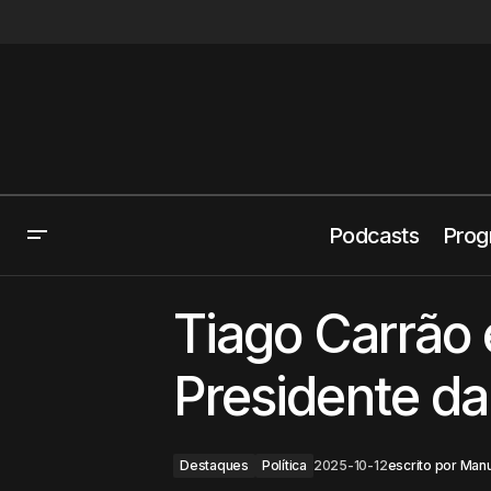
Podcasts
Prog
Eleições autárquicas: onde e como
Tiago Carrão 
votar
Presidente d
Destaques
Política
2025-10-12
escrito por
Manu