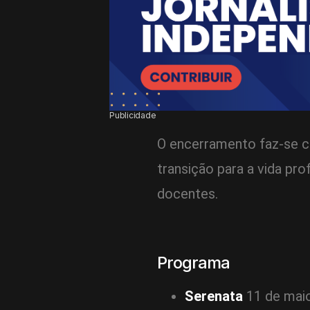
Publicidade
O encerramento faz-se 
transição para a vida pro
docentes.
Programa
Serenata
11 de maio