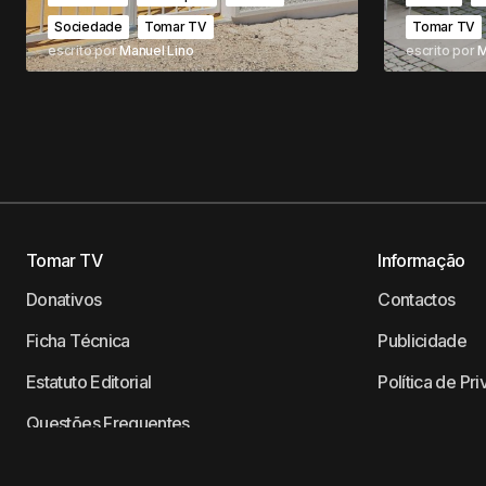
Sociedade
Tomar TV
Tomar TV
escrito por
Manuel Lino
escrito por
M
Tomar TV
Informação
Donativos
Contactos
Ficha Técnica
Publicidade
Estatuto Editorial
Política de Pr
Questões Frequentes