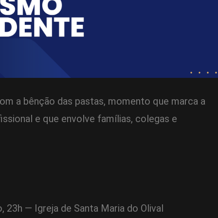
com a bênção das pastas, momento que marca a
fissional e que envolve famílias, colegas e
, 23h — Igreja de Santa Maria do Olival