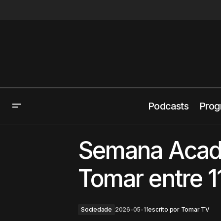
Podcasts
Prog
Região Oeste e Vale do Tejo entra no
Soc
Semana Acadé
jogo Europeu
Tomar entre 1
Sociedade
2026-05-11
escrito por
Tomar TV