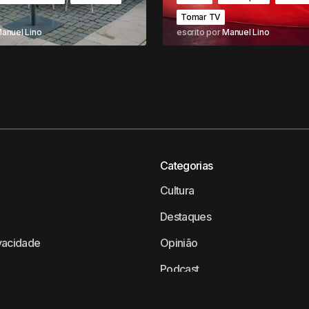
Tomar TV
anuel Lino
escrito por
Manuel Lino
Categorias
Cultura
Destaques
ivacidade
Opinião
Podcast