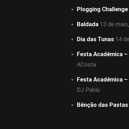
Plogging Challenge
Baldada
13 de maio,
Dia das Tunas
14 de
Festa Académica – 
ACosta
Festa Académica – 
DJ Pablu
Bênção das Pastas