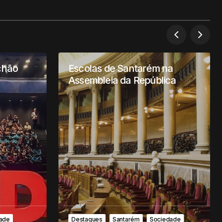
chão
Escolas de Santarém na
Assembleia da República
ade
Destaques
Santarém
Sociedade