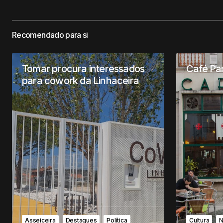
Recomendado para si
Tomar procura interessados
Café Par
para cowork da Linhaceira
Asseiceira
Destaques
Política
Cultura
N