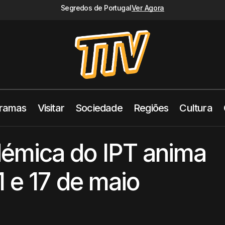
Segredos de Portugal
Ver Agora
ramas
Visitar
Sociedade
Regiões
Cultura
Semana Académica do IPT anima Tomar entre 11 e 17 de 
iedade
mica do IPT anima
1 e 17 de maio