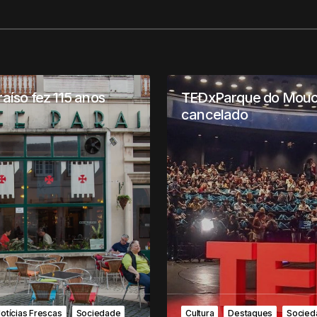
aíso fez 115 anos
TEDxParque do Mou
cancelado
otícias Frescas
Sociedade
Cultura
Destaques
Socied