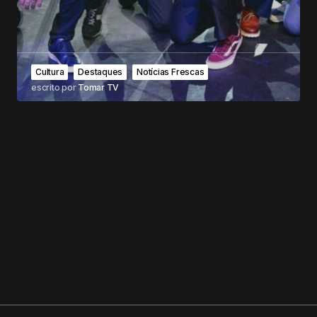
Cultura
Destaques
Notícias Frescas
escrito por
Tomar TV