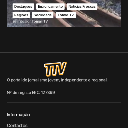
Destaques
Entroncamento
Notícias Frescas
Regiões
Sociedade
Tomar TV
escrito por
Tomar TV
O portal do jornalismo jovem, independente e regional.
Nº de registo ERC: 127399
Informação
Contactos