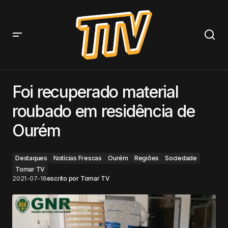
Foi recuperado material roubado em residência de
Ourém
Foi recuperado material
roubado em residência de
Ourém
Destaques
Notícias Frescas
Ourém
Regiões
Sociedade
Tomar TV
2021-07-16
escrito por
Tomar TV