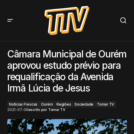
Câmara Municipal de Ourém aprovou estudo prévio
para requalificação da Avenida Irmã Lúcia de Jesus
Câmara Municipal de Ourém
aprovou estudo prévio para
requalificação da Avenida
Irmã Lúcia de Jesus
Notícias Frescas
Ourém
Regiões
Sociedade
Tomar TV
2021-07-08
escrito por
Tomar TV