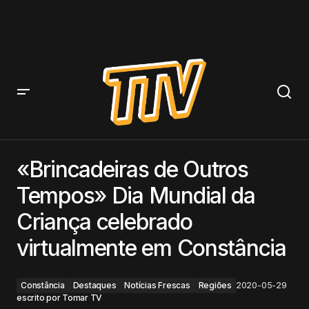
«Brincadeiras de Outros Tempos» Dia Mundial da
Criança celebrado virtualmente em Constância
«Brincadeiras de Outros
Tempos» Dia Mundial da
Criança celebrado
virtualmente em Constância
Constância
Destaques
Notícias Frescas
Regiões
2020-05-29
escrito por
Tomar TV